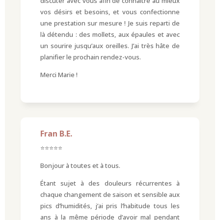
discuter avec vous afin de connaître au mieux
vos désirs et besoins, et vous confectionne
une prestation sur mesure ! Je suis reparti de
là détendu : des mollets, aux épaules et avec
un sourire jusqu’aux oreilles. J’ai très hâte de
planifier le prochain rendez-vous.
Merci Marie !
Fran B.E.
⭐⭐⭐⭐⭐
Bonjour à toutes et à tous.
Étant sujet à des douleurs récurrentes à
chaque changement de saison et sensible aux
pics d’humidités, j’ai pris l’habitude tous les
ans à la même période d’avoir mal pendant